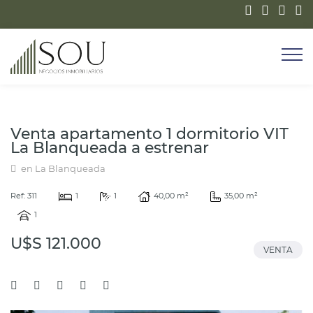
Venta apartamento 1 dormitorio VIT
La Blanqueada a estrenar
en La Blanqueada
Ref: 311
1
1
40,00 m²
35,00 m²
1
U$S 121.000
VENTA